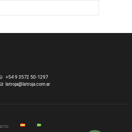
+54 9 3572 50-1297
latroja@latroja.com.ar
acto