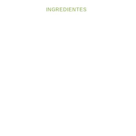
NOSOTROS
INGREDIENTES
APLICACIO
Ingredientes Plant-Base
scubra las soluciones que moldearan el futuro de los alimen