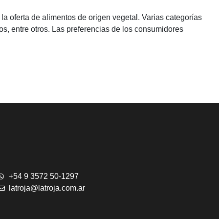
a oferta de alimentos de origen vegetal. Varias categorías
s, entre otros. Las preferencias de los consumidores
+54 9 3572 50-1297
latroja@latroja.com.ar